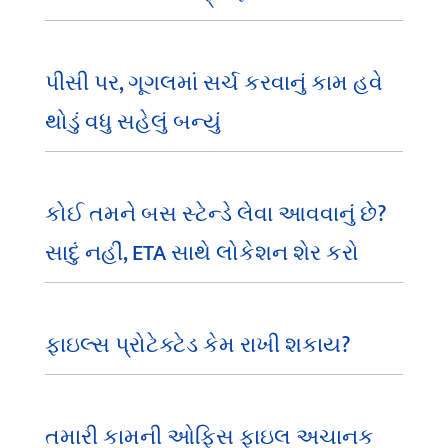
પીસી પર, ગૂગલમાં સર્ચ કરવાનું કામ હવે
થોડું વધુ સહેલું બન્યું
કોઈ તમને બસ સ્ટેન્ડે લેવા આવવાનું છે?
સાદું નહીં, ETA સાથે લોકેશન શેર કરો
ફાઇલ્સ પ્રોટેક્ટેડ કેમ રાખી શકાય?
તમારી કામની ઓફિસ ફાઇલ અચાનક