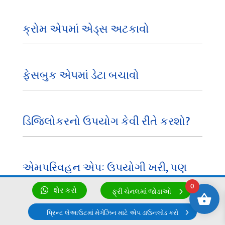
ક્રોમ એપમાં એડ્સ અટકાવો
ફેસબુક એપમાં ડેટા બચાવો
ડિજિલોકરનો ઉપયોગ કેવી રીતે કરશો?
એમપરિવહન એપઃ ઉપયોગી ખરી, પણ
ભવિષ્યમાં!
0
શેર કરો
ફ્રી ચેનલમાં જોડાઓ
પ્રિન્ટ લેઆઉટમાં મેગેઝિન માટે એપ ડાઉનલોડ કરો