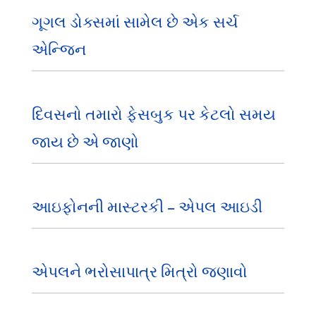
ગૂગલ ડોક્સમાં સામેલ છે એક સર્ચ
એન્જિન
દિવસનો તમારો ફેસબુક પર કેટલો સમય
જાય છે એ જાણો
આઇફોનની માસ્ટરકી – એપલ આઇડી
એપલને ભરોસાપાત્ર મિત્રો જણાવો