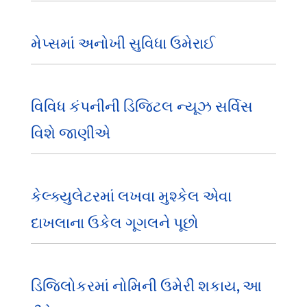
મેપ્સમાં અનોખી સુવિધા ઉમેરાઈ
વિવિધ કંપનીની ડિજિટલ ન્યૂઝ સર્વિસ
વિશે જાણીએ
કેલ્ક્યુલેટરમાં લખવા મુશ્કેલ એવા
દાખલાના ઉકેલ ગૂગલને પૂછો
ડિજિલોકરમાં નોમિની ઉમેરી શકાય, આ