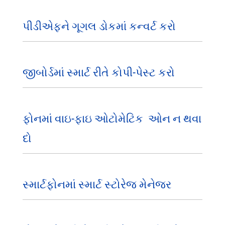
પીડીએફને ગૂગલ ડોકમાં કન્વર્ટ કરો
જીબોર્ડમાં સ્માર્ટ રીતે કોપી-પેસ્ટ કરો
ફોનમાં વાઇ-ફાઇ ઓટોમેટિક ઓન ન થવા
દો
સ્માર્ટફોનમાં સ્માર્ટ સ્ટોરેજ મેનેજર