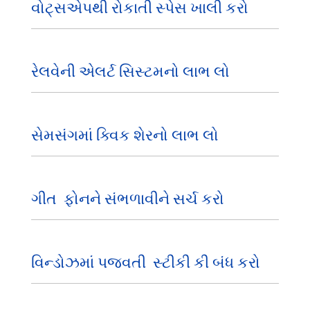
વોટ્સએપથી રોકાતી સ્પેસ ખાલી કરો
રેલવેની એલર્ટ સિસ્ટમનો લાભ લો
સેમસંગમાં ક્વિક શેરનો લાભ લો
ગીત ફોનને સંભળાવીને સર્ચ કરો
વિન્ડોઝમાં પજવતી સ્ટીકી કી બંધ કરો