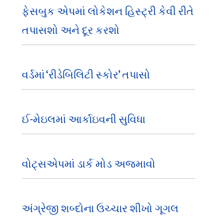
ફેસબુક એપમાં લોકેશન હિસ્ટ્રી કેવી રીતે
તપાસશો અને દૂર કરશો
વર્ડમાં ‘રીડેબિલિટી સ્કોર’ તપાસો
ઈ-મેઇલમાં આર્કાઇવની સુવિધા
વોટ્સએપમાં ડાર્ક મોડ અજમાવો
અંગ્રેજી શબ્દોના ઉચ્ચાર શીખો ગૂગલ