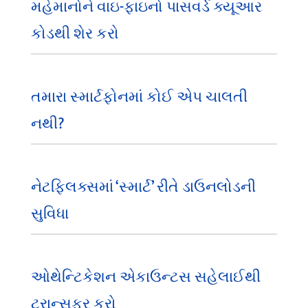
મહેમાનોને વાઇ-ફાઇનો પાસવર્ડ ક્યૂઆર
કોડથી શેર કરો
તમારા સ્માર્ટફોનમાં કોઈ એપ ચાલતી
નથી?
નેટફ્લિક્સમાં ‘સ્માર્ટ’ રીતે ડાઉનલોડની
સુવિધા
ઓથેન્ટિકેશન એકાઉન્ટસ સહેલાઈથી
ટ્રાન્સફર કરો