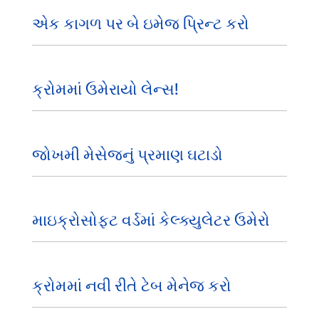
એક કાગળ પર બે ઇમેજ પ્રિન્ટ કરો
ક્રોમમાં ઉમેરાયો લેન્સ!
જોખમી મેસેજનું પ્રમાણ ઘટાડો
માઇક્રોસોફ્ટ વર્ડમાં કેલ્ક્યુલેટર ઉમેરો
ક્રોમમાં નવી રીતે ટેબ મેનેજ કરો