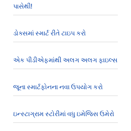
પાસેથી!
ડોક્સમાં સ્માર્ટ રીતે ટાઇપ કરો
એક પીડીએફમાંથી અલગ અલગ ફાઇલ્સ
જૂના સ્માર્ટફોનના નવા ઉપયોગ કરો
ઇન્સ્ટાગ્રામ સ્ટોરીમાં વધુ ઇમેજિસ ઉમેરો