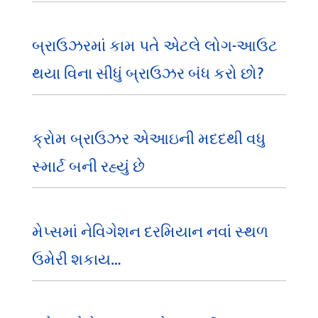
બ્રાઉઝરમાં કામ પતે એટલે લોગ-આઉટ
થયા વિના સીધું બ્રાઉઝર બંધ કરો છો?
ક્રોમ બ્રાઉઝર એઆઇની મદદથી વધુ
સ્માર્ટ બની રહ્યું છે
મેપ્સમાં નેવિગેશન દરમિયાન નવાં સ્થળ
ઉમેરી શકાય…