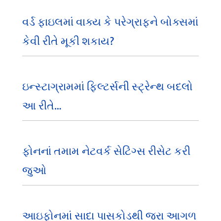
વર્ડ ફાઇલમાં વાક્ય કે પરેગ્રાફને બોક્સમાં
કેવી રીતે મૂકી શકાય?
ઇન્સ્ટાગ્રામમાં ફિલ્ટર્સની સ્ટ્રેન્થ બદલો
આ રીતે…
ફોનનાં તમામ નેટવર્ક સેટિંગ્સ રીસેટ કરી
જુઓ
આઇફોનમાં સાદા પાસકોડથી જરા આગળ