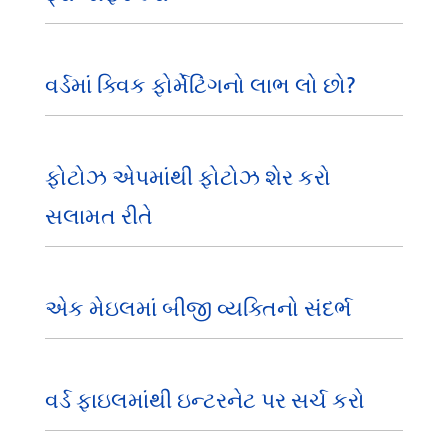
વર્ડમાં ક્વિક ફોર્મેટિંગનો લાભ લો છો?
ફોટોઝ એપમાંથી ફોટોઝ શેર કરો
સલામત રીતે
એક મેઇલમાં બીજી વ્યક્તિનો સંદર્ભ
વર્ડ ફાઇલમાંથી ઇન્ટરનેટ પર સર્ચ કરો