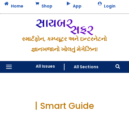




Home
Shop
App
Login
સ્માર્ટફોન, કમ્પ્યૂટર અને ઇન્ટરનેટનો
જ્ઞાનખજાનો ખોલતું મેગેઝિન!
a
All Issues
All Sections

| Smart Guide