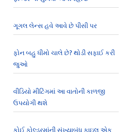
ગૂગલ લેન્સ હવે આવે છે પીસી પર
ફોન બહુ ધીમો ચાલે છે? થોડી સફાઈ કરી
જુઓ
વીડિયો મીટિંગમાં આ વાતોની કાળજી
ઉપયોગી થશે
કોઈ ફોલ્ડરમાંની સંખ્યાબંધ ફાઇલ એક