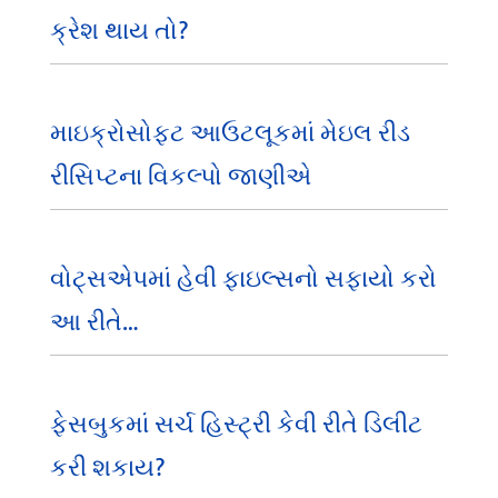
ક્રેશ થાય તો?
માઇક્રોસોફ્ટ આઉટલૂકમાં મેઇલ રીડ
રીસિપ્ટના વિકલ્પો જાણીએ
વોટ્સએપમાં હેવી ફાઇલ્સનો સફાયો કરો
આ રીતે…
ફેસબુકમાં સર્ચ હિસ્ટ્રી કેવી રીતે ડિલીટ
કરી શકાય?