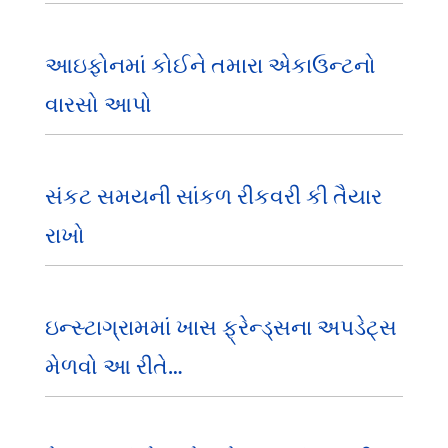
આઇફોનમાં કોઈને તમારા એકાઉન્ટનો
વારસો આપો
સંકટ સમયની સાંકળ રીકવરી કી તૈયાર
રાખો
ઇન્સ્ટાગ્રામમાં ખાસ ફ્રેન્ડ્સના અપડેટ્સ
મેળવો આ રીતે…