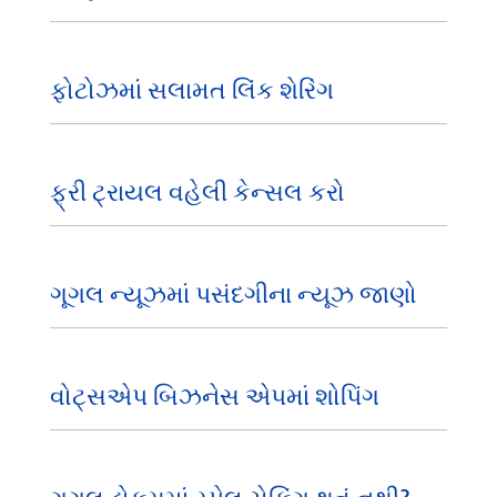
ફોટોઝમાં સલામત લિંક શેરિંગ
ફ્રી ટ્રાયલ વહેલી કેન્સલ કરો
ગૂગલ ન્યૂઝમાં પસંદગીના ન્યૂઝ જાણો
વોટ્સએપ બિઝનેસ એપમાં શોપિંગ