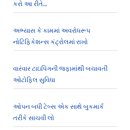
કરો આ રીતે…
અભ્યાસ કે કામમાં અવરોધરૂપ
નોટિફિકેશન્સ કંટ્રોલમાં રાખો
વારંવાર ટાઇપિંગની જફામાંથી બચાવતી
ઓટોફિલ સુવિધા
ઓપન બધી ટેબ્સ એક સાથે બુકમાર્ક
તરીકે સાચવી લો