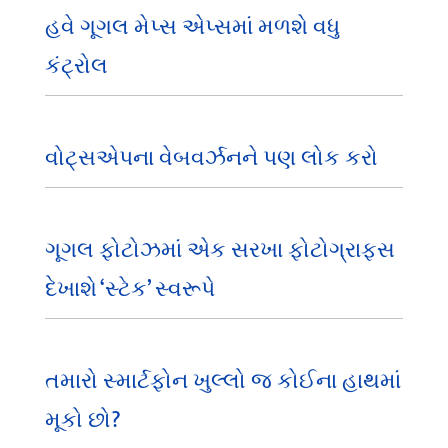
હવે ગૂગલ મેપ્સ એપ્સમાં મળશે વધુ
કંટ્રોલ
વોટ્સએપના વેબવર્ઝનને પણ લોક કરો
ગૂગલ ફોટોઝમાં એક સરખા ફોટોગ્રાફ્સ
દેખાશે ‘સ્ટેક’ સ્વરૂપે
તમારો સ્માર્ટફોન ખુલ્લો જ કોઈના હાથમાં
મૂકો છો?