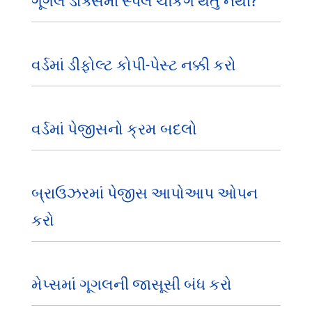
ગૂગલ ડોક્સમાં સ્પેલ ચેકિંગ થતું નથી?
વર્ડમાં ડીફોલ્ટ કોપી-પેસ્ટ નક્કી કરો
વર્ડમાં પેજીસનો ક્રમ બદલો
બ્રાઉઝરમાં પેજીસ આપોઆપ ઓપન
કરો
મેપ્સમાં ગૂગલની જાસૂસી બંધ કરો