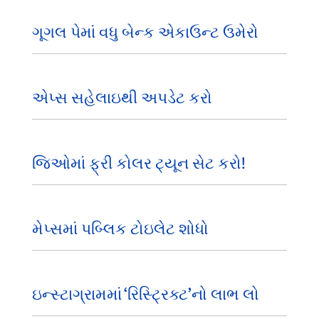
ગૂગલ પેમાં વધુ બેન્ક એકાઉન્ટ ઉમેરો
એપ્સ સહેલાઇથી અપડેટ કરો
જિઓમાં ફ્રી કોલર ટ્યૂન સેટ કરો!
મેપ્સમાં પબ્લિક ટોઇલેટ શોધો
ઇન્સ્ટાગ્રામમાં ‘રિસ્ટ્રિક્ટ’નો લાભ લો