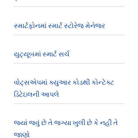
સ્માર્ટફોનમાં સ્માર્ટ સ્ટોરેજ મેનેજર
યુટ્યૂબમાં સ્માર્ટ સર્ચ
વોટ્સએપમાં ક્યુઆર કોડથી કોન્ટેક્ટ
ડિટેઇલની આપલે
જ્યાં જવું છે તે જગ્યા ખુલી છે કે નહીં તે
જાણો