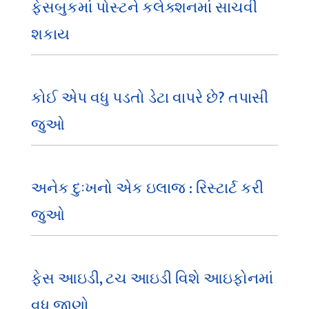
ફેસબુકમાં પોસ્ટને કલેક્શનમાં સાચવી
શકાય
કોઈ એપ વધુ પડતો ડેટા વાપરે છે? તપાસી
જુઓ
અનેક દુઃખનો એક ઇલાજ : રિસ્ટાર્ટ કરી
જુઓ
ફેસ આઇડી, ટચ આઇડી વિશે આઇફોનમાં
વધુ જાણો