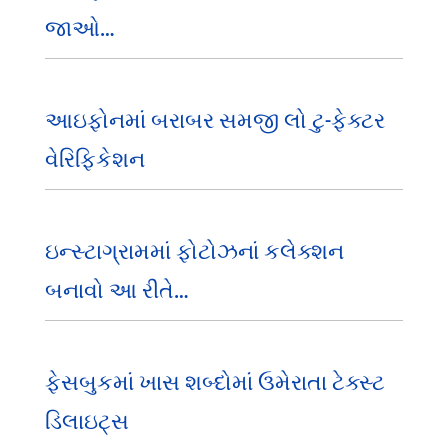
જાઓ…
આઇફોનમાં બરાબર સમજી લો ટુ-ફેક્ટર
વેરિફિકેશન
ઇન્સ્ટાગ્રામમાં ફોટોઝનાં કલેક્શન
બનાવો આ રીતે…
ફેસબુકમાં ખાસ શબ્દોમાં ઉમેરાતા ટેક્સ્ટ
ડિલાઇટ્સ