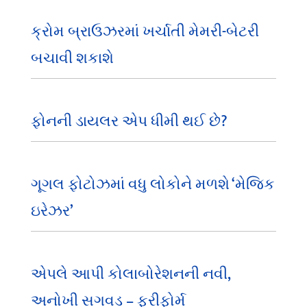
ક્રોમ બ્રાઉઝરમાં ખર્ચાતી મેમરી-બેટરી
બચાવી શકાશે
ફોનની ડાયલર એપ ધીમી થઈ છે?
ગૂગલ ફોટોઝમાં વધુ લોકોને મળશે ‘મેજિક
ઇરેઝર’
એપલે આપી કોલાબોરેશનની નવી,
અનોખી સગવડ – ફ્રીફોર્મ