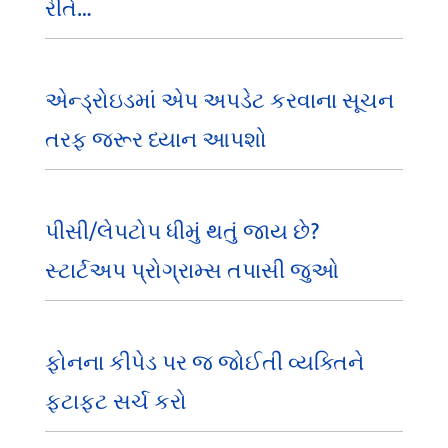
રીતે…
એન્ડ્રોઇડમાં એપ અપડેટ કરવાના સૂચન
તરફ જરૂર ધ્યાન આપશો
પીસી/લેપટોપ ધીમું થતું જાય છે?
સ્ટાર્ટઅપ પ્રોગ્રામ્સ તપાસી જુઓ
ફોનના કીપેડ પર જ જોઈતી વ્યક્તિને
ફટાફટ સર્ચ કરો