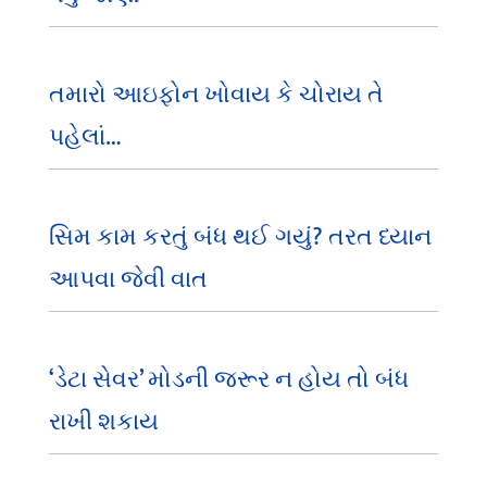
તમારો આઇફોન ખોવાય કે ચોરાય તે
પહેલાં…
સિમ કામ કરતું બંધ થઈ ગયું? તરત ધ્યાન
આપવા જેવી વાત
‘ડેટા સેવર’ મોડની જરૂર ન હોય તો બંધ
રાખી શકાય