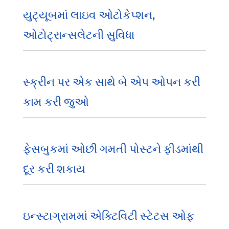
યુટ્યૂબમાં લાઇવ ઓટોકેપ્શન,
ઓટોટ્રાન્સલેટની સુવિધા
સ્ક્રીન પર એક સાથે બે એપ ઓપન કરી
કામ કરી જુઓ
ફેસબુકમાં ઓછી ગમતી પોસ્ટને ફીડમાંથી
દૂર કરી શકાય
ઇન્સ્ટાગ્રામમાં એક્ટિવિટી સ્ટેટસ ઓફ