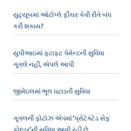
યુટ્યૂબમાં ઓટોપ્લે ફીચર કેવી રીતે બંધ
કરી શકાય?
યુપીઆઇમાં ફટાફટ પેમેન્ટની સુવિધા
ગૂગલે નહીં, એપલે આપી
જીમેઇલમાં ભૂલ ઘટાડતી સુવિધા
ગૂગલની ફોટોઝ એપમાં ‘પ્રોટેક્ટેડ સેફ
ફોલ્ડર’ની સુવિધા આવી રહી છે