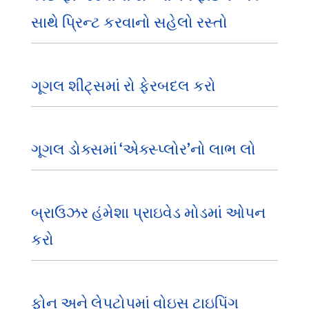
સાથે પ્રિન્ટ કરવાનો સહેલો રસ્તો
ગૂગલ શીટ્સમાં રો ફેરબદલ કરો
ગૂગલ ડોક્સમાં ‘એક્સ્પ્લોર’નો લાભ લો
બ્રાઉઝર હંમેશા પ્રાઇવેડ મોડમાં ઓપન
કરો
ફોન અને લેપટોપમાં વોઇસ ટાઇપિંગ