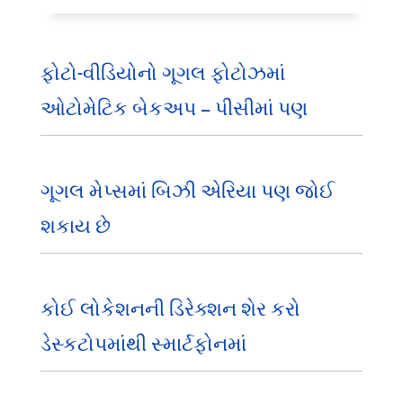
ફોટો-વીડિયોનો ગૂગલ ફોટોઝમાં
ઓટોમેટિક બેકઅપ – પીસીમાં પણ
ગૂગલ મેપ્સમાં બિઝી એરિયા પણ જોઈ
શકાય છે
કોઈ લોકેશનની ડિરેક્શન શેર કરો
ડેસ્કટોપમાંથી સ્માર્ટફોનમાં