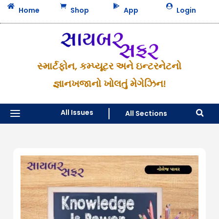




Home
Shop
App
Login
સ્માર્ટફોન, કમ્પ્યૂટર અને ઇન્ટરનેટનો
જ્ઞાનખજાનો ખોલતું મેગેઝિન!
a
All Issues
All Sections
