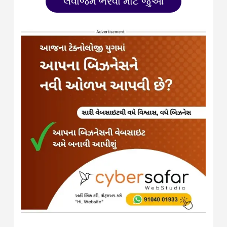
લવાજમ ભરવા માટે જુઓ