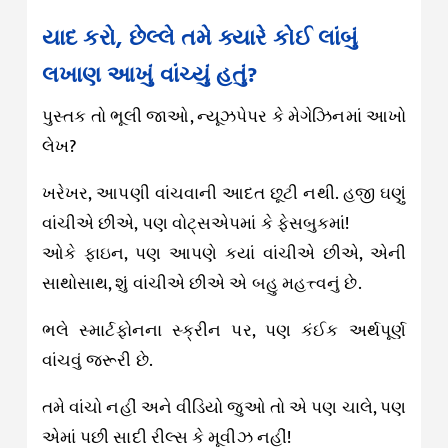
યાદ કરો, છેલ્લે તમે ક્યારે કોઈ લાંબું
લખાણ આખું વાંચ્યું હતું?
પુસ્તક તો ભૂલી જાઓ, ન્યૂઝપેપર કે મેગેઝિનમાં આખો
લેખ?
ખરેખર, આપણી વાંચવાની આદત છૂટી નથી. હજી ઘણું
વાંચીએ છીએ, પણ વોટ્સએપમાં કે ફેસબુકમાં!
ઓકે ફાઇન, પણ આપણે ક્યાં વાંચીએ છીએ, એની
સાથોસાથ, શું વાંચીએ છીએ એ બહુ મહત્ત્વનું છે.
ભલે સ્માર્ટફોનના સ્ક્રીન પર, પણ કંઈક અર્થપૂર્ણ
વાંચવું જરૂરી છે.
તમે વાંચો નહીં અને વીડિયો જુઓ તો એ પણ ચાલે, પણ
એમાં પછી સાદી રીલ્સ કે મૂવીઝ નહીં!