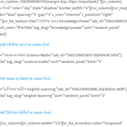
=”.vc_custom_1565938006735{margin-top: 20px !important;}”][vc_column]
બ લેખો” color=”sky” style=”shadow” border_width=”4″][/vc_column][/vc_row
lor=”blue” spacing=”3″ gap=”3″ c_icon=”chevron” c_position=”right”
true”][vc_tta_section title=”નોલેજ પાવર Knowledge Power” tab_id=”15652569551
_text_color=”#1e73be” tag_slug=”knowledge-power” sort=”random_posts”
ext]
ુઓ ‘નોલેજ પાવર’ના તમામ લેખો
itle=”સાયન્સ-મેથ્સ Science-Maths” tab_id=”1565256955497-02b61e58-595d”]
3be” tag_slug=”science-maths” sort=”random_posts” limit=”3″
ઓ ‘સાયન્સ-મેથ્સ’ના તમામ લેખો
tle=”ઇંગ્લિશ લર્નિંગ English Learning” tab_id=”1565256955896-20a3bdc4-c8d8″]
3be” tag_slug=”english-learning” sort=”random_posts” limit=”3″
ઓ ‘ઇઁગ્લિશ લર્નિંગ’ના તમામ લેખો
n][/vc_column][vc_column width=”1/3″][vc_tta_accordion color=”turquoise”