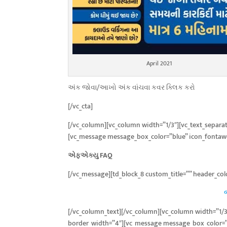
April 2021
અંક જોવા/આખો અંક વાંચવા કવર ક્લિક કરો
[/vc_cta]
[/vc_column][vc_column width=”1/3″][vc_text_separa
[vc_message message_box_color=”blue” icon_fontawe
એફએક્યુ FAQ
[/vc_message][td_block_8 custom_title=”” header_co
[/vc_column_text][/vc_column][vc_column width=”1/3
border_width=”4″][vc_message message_box_color=”