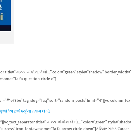
tor title=”અન્ય અંકોના લેખો…” color=”green” style=”shadow” border_width=
some=”fa fa-question-circle-o”]
lor=”#1e73be” tag_slug=”faq” sort=”random_posts” limit=”4″][vc_column_tex
જુઓ ‘એફએક્યુ’ના તમામ લેખો
″][vc_text_separator title=”અન્ય અંકોના લેખો…” color=”green” style=”shad
success” icon_fontawesome=”fa fa-arrow-circle-down”]કરિયર ગાઇડ Career