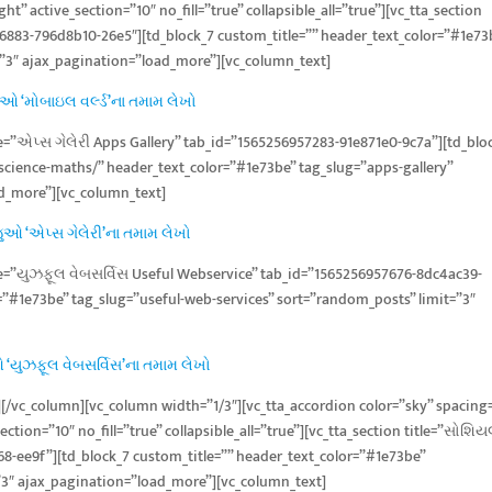
t” active_section=”10″ no_fill=”true” collapsible_all=”true”][vc_tta_section
56883-796d8b10-26e5″][td_block_7 custom_title=”” header_text_color=”#1e73
=”3″ ajax_pagination=”load_more”][vc_column_text]
ઓ ‘મોબાઇલ વર્લ્ડ’ના તમામ લેખો
tle=”એપ્સ ગેલેરી Apps Gallery” tab_id=”1565256957283-91e871e0-9c7a”][td_blo
/science-maths/” header_text_color=”#1e73be” tag_slug=”apps-gallery”
ad_more”][vc_column_text]
ુઓ ‘એપ્સ ગેલેરી’ના તમામ લેખો
itle=”યુઝફૂલ વેબસર્વિસ Useful Webservice” tab_id=”1565256957676-8dc4ac39-
=”#1e73be” tag_slug=”useful-web-services” sort=”random_posts” limit=”3″
‘યુઝફૂલ વેબસર્વિસ’ના તમામ લેખો
n][/vc_column][vc_column width=”1/3″][vc_tta_accordion color=”sky” spacing
ction=”10″ no_fill=”true” collapsible_all=”true”][vc_tta_section title=”સોશિ
8-ee9f”][td_block_7 custom_title=”” header_text_color=”#1e73be”
”3″ ajax_pagination=”load_more”][vc_column_text]