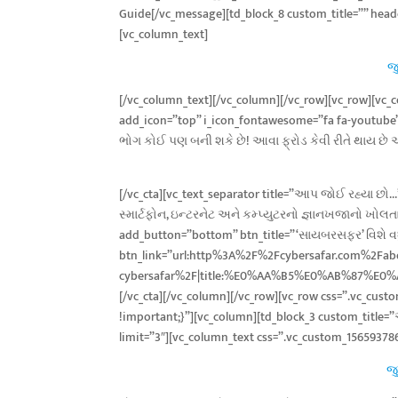
Guide[/vc_message][td_block_8 custom_title=”” head
[vc_column_text]
જ
[/vc_column_text][/vc_column][/vc_row][vc_row][vc
add_icon=”top” i_icon_fontawesome=”fa fa-youtube”
ભોગ કોઈ પણ બની શકે છે! આવા ફ્રોડ કેવી રીતે થાય છે
[/vc_cta][vc_text_separator title=”આપ જોઈ રહ્યા છો…
સ્માર્ટફોન, ઇન્ટરનેટ અને કમ્પ્યુટરનો જ્ઞાનખજાનો ખોલતા
add_button=”bottom” btn_title=”‘સાયબરસફર’ વિશે વધુ
btn_link=”url:http%3A%2F%2Fcybersafar.com%2Fab
cybersafar%2F|title:%E0%AA%B5%E0%AB%
[/vc_cta][/vc_column][/vc_row][vc_row css=”.vc_cus
!important;}”][vc_column][td_block_3 custom_titl
limit=”3″][vc_column_text css=”.vc_custom_15659378
જુ