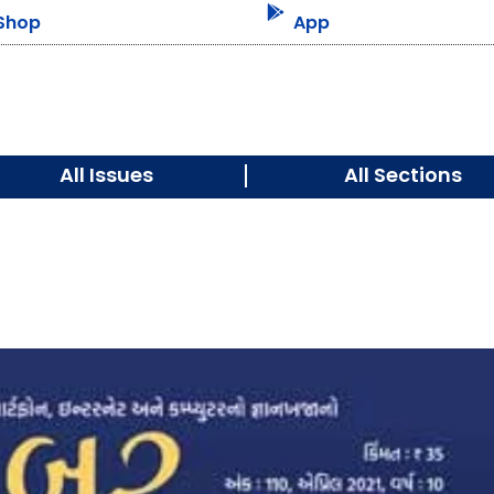

Shop
App
All Issues
All Sections