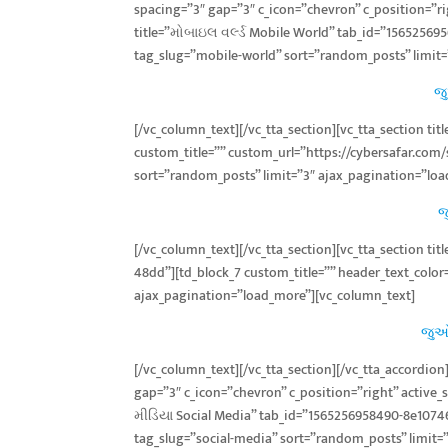
spacing=”3″ gap=”3″ c_icon=”chevron” c_position=”righ
title=”મોબાઇલ વર્લ્ડ Mobile World” tab_id=”15652569
tag_slug=”mobile-world” sort=”random_posts” limit
જુ
[/vc_column_text][/vc_tta_section][vc_tta_section ti
custom_title=”” custom_url=”https://cybersafar.com
sort=”random_posts” limit=”3″ ajax_pagination=”lo
જ
[/vc_column_text][/vc_tta_section][vc_tta_section t
48dd”][td_block_7 custom_title=”” header_text_color
ajax_pagination=”load_more”][vc_column_text]
જુઓ 
[/vc_column_text][/vc_tta_section][/vc_tta_accordio
gap=”3″ c_icon=”chevron” c_position=”right” active_se
મીડિયા Social Media” tab_id=”1565256958490-8e10746
tag_slug=”social-media” sort=”random_posts” limit=