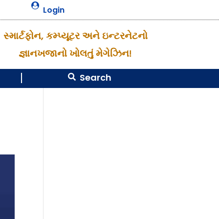

Login
સ્માર્ટફોન, કમ્પ્યૂટર અને ઇન્ટરનેટનો
જ્ઞાનખજાનો ખોલતું મેગેઝિન!
Search
