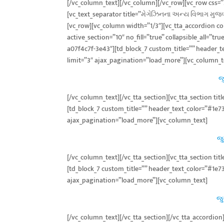
[/vc_column_text][/vc_column][/vc_row][vc_row css
[vc_text_separator title=”મેગેઝિનના અન્ય વિભાગ મુજ
[vc_row][vc_column width=”1/3″][vc_tta_accordion co
active_section=”10″ no_fill=”true” collapsible_all=”
a07f4c7f-3e43″][td_block_7 custom_title=”” header
limit=”3″ ajax_pagination=”load_more”][vc_column_t
જ
[/vc_column_text][/vc_tta_section][vc_tta_section t
[td_block_7 custom_title=”” header_text_color=”#1e7
ajax_pagination=”load_more”][vc_column_text]
જુ
[/vc_column_text][/vc_tta_section][vc_tta_section ti
[td_block_7 custom_title=”” header_text_color=”#1e7
ajax_pagination=”load_more”][vc_column_text]
જુ
[/vc_column_text][/vc_tta_section][/vc_tta_accordio