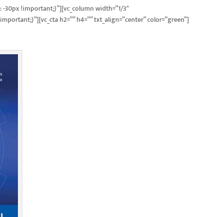
 -30px !important;}”][vc_column width=”1/3″
mportant;}”][vc_cta h2=”” h4=”” txt_align=”center” color=”green”]