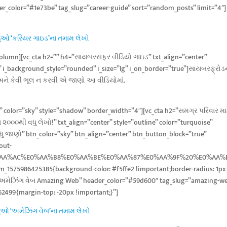
er_color=”#1e73be” tag_slug=”career-guide” sort=”random_posts” limit=”4″]
ુઓ ‘કરિયર ગાઇડ’ના તમામ લેખો
_column][vc_cta h2=”” h4=”સાયબરસફર વીડિયો ગાઇડ” txt_align=”center”
 i_background_style=”rounded” i_size=”lg” i_on_border=”true”]સાયબરફ્રોડ
 અને કેવી ભૂલ ન કરવી એ જાણો આ વીડિયોમાં.
” color=”sky” style=”shadow” border_width=”4″][vc_cta h2=”સમગ્ર પરિવાર માટ
 ૨૦૦૦થી વધુ લેખો!” txt_align=”center” style=”outline” color=”turquoise”
 જાણો” btn_color=”sky” btn_align=”center” btn_button_block=”true”
out-
87%E0%AA%AC%E0%AA%B8%E0%AA%BE%E0%AA%87%E0%AA%9F%20%E0
tom_1575986425385{background-color: #f5ffe2 !important;border-radius: 1px
e=”અમેઝિંગ વેબ Amazing Web” header_color=”#59d600″ tag_slug=”amazing-w
62499{margin-top: -20px !important;}”]
ઓ ‘અમેઝિંગ વેબ’ના તમામ લેખો