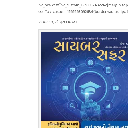
[vc_row css=”.vc_custom_1576037432242{margin-top:
css=”.vc_custom_1565263092634{border-radius: 1px !i
અંક-૧૧૦, એપ્રિલ ૨૦૨૧