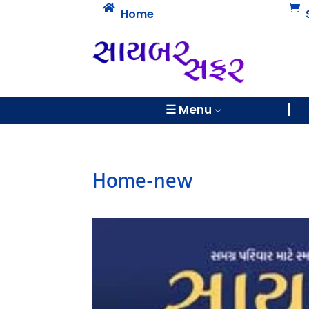


Home
☰ Menu
3
Home-new