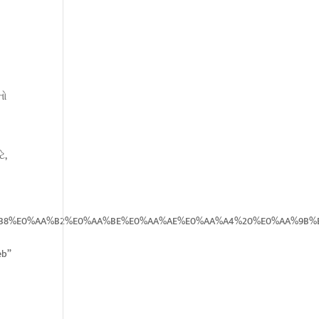
નો
ે,
%AA%B8%E0%AA%B2%E0%AA%BE%E0%AA%AE%E0%AA%A4%20%E0%AA%
eb”