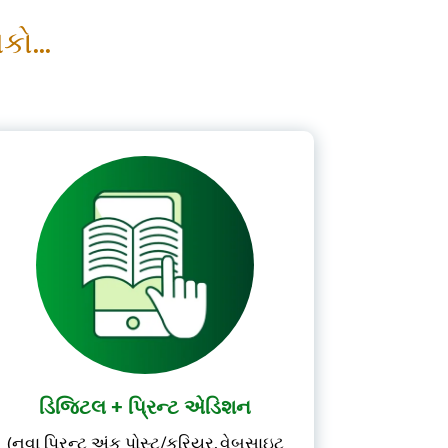
ો...
ડિજિટલ + પ્રિન્ટ એડિશન
(નવા પ્રિન્ટ અંક પોસ્ટ/કુરિયર, વેબસાઇટ