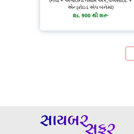
(નવા + અગાઉના તમામ અંક, વેબસાઇટ +
એન્ડ્રોઇડ એપ બંનેમાં)
Rs. 900 થી શરૂ
શેર કરો