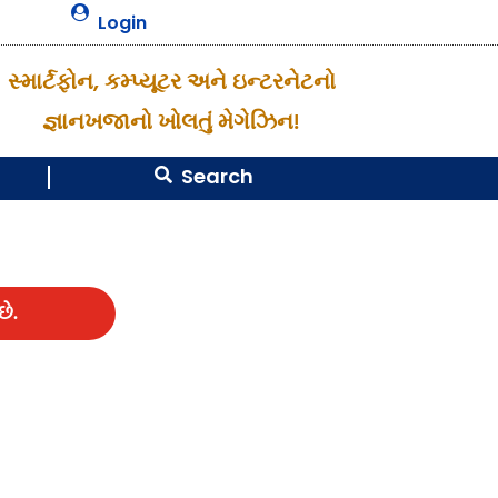

Login
સ્માર્ટફોન, કમ્પ્યૂટર અને ઇન્ટરનેટનો
જ્ઞાનખજાનો ખોલતું મેગેઝિન!
Search

ે.