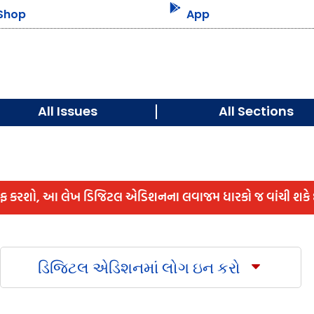

Shop
App
All Issues
All Sections
ાફ કરશો, આ લેખ ડિજિટલ એડિશનના લવાજમ ધારકો જ વાંચી શકે છ
ડિજિટલ એડિશનમાં લોગ ઇન કરો
C