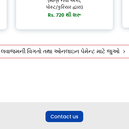
(માત્ર નવા અંકો,
પોસ્ટ/કુરિયર દ્વારા)
Rs. 720 થી શરૂ
લવાજમની વિગતો તથા ઓનલાઇન પેમેન્ટ માટે જુઓ
5
ફ્રી ચેનલમાં જોડાઓ
Contact us