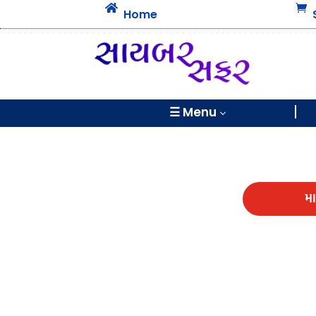


Home
☰ Menu
3
મ