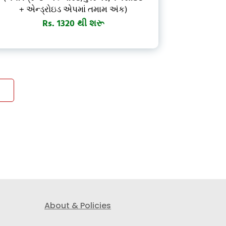
+ એન્ડ્રોઇડ એપમાં તમામ અંક)
Rs. 1320 થી શરૂ
પ્રિન્ટ લેઆઉટમાં મેગેઝિન માટે એપ ડાઉનલોડ કરો
About & Policies