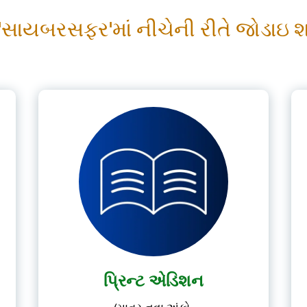
Please Login
 'સાયબરસફર'માં નીચેની રીતે જોડાઇ શક
*
Username
*
Password
Forgot
Remember me
Password?
LOGIN
પ્રિન્ટ એડિશન
Don't have account?
Subscribe Now