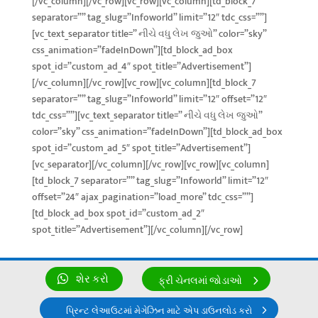
[/vc_column][/vc_row][vc_row][vc_column][td_block_7
separator=”” tag_slug=”Infoworld” limit=”12″ tdc_css=””]
[vc_text_separator title=” નીચે વધુ લેખ જુઓ” color=”sky”
css_animation=”fadeInDown”][td_block_ad_box
spot_id=”custom_ad_4″ spot_title=”Advertisement”]
[/vc_column][/vc_row][vc_row][vc_column][td_block_7
separator=”” tag_slug=”Infoworld” limit=”12″ offset=”12″
tdc_css=””][vc_text_separator title=” નીચે વધુ લેખ જુઓ”
color=”sky” css_animation=”fadeInDown”][td_block_ad_box
spot_id=”custom_ad_5″ spot_title=”Advertisement”]
[vc_separator][/vc_column][/vc_row][vc_row][vc_column]
[td_block_7 separator=”” tag_slug=”Infoworld” limit=”12″
offset=”24″ ajax_pagination=”load_more” tdc_css=””]
[td_block_ad_box spot_id=”custom_ad_2″
spot_title=”Advertisement”][/vc_column][/vc_row]
શેર કરો
ફ્રી ચેનલમાં જોડાઓ
પ્રિન્ટ લેઆઉટમાં મેગેઝિન માટે એપ ડાઉનલોડ કરો