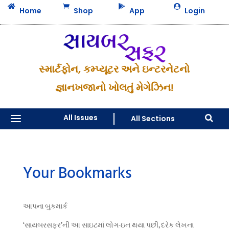




Home
Shop
App
Login
સ્માર્ટફોન, કમ્પ્યૂટર અને ઇન્ટરનેટનો
જ્ઞાનખજાનો ખોલતું મેગેઝિન!
a
All Issues
All Sections

Your Bookmarks
આપના બુકમાર્ક
‘સાયબરસફર’ની આ સાઇટમાં લોગ-ઇન થયા પછી, દરેક લેખના