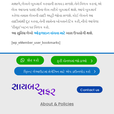
મથાળે, લેખને બુકમાર્ક કરવાની સગવડ મળશે. તેને ક્લિક કરતાં, એ
લેખ આપના પસંદગીના લેખ તરીકે બુકમાર્ક થશે. આપે બુકમાર્ક
કરેલા તમામ લેખની યાદી અહીં જોવા મળશે. કોઈ લેખને આ
યાદીમાંથી દૂર કરવા, તેની સામેના બોક્સને ટિક કરી, નીચે આપેલા
‘રીમૂવ’ બટન પર ક્લિક કરો.
આ સુવિધા લેખો
ઓફલાઇન વાંચવા માટે
ખાસ ઉપયોગી થશે.
[wp_eMember_user_bookmarks]
શેર કરો
ફ્રી ચેનલમાં જોડાઓ
પ્રિન્ટ લેઆઉટમાં મેગેઝિન માટે એપ ડાઉનલોડ કરો
Contact us
About & Policies