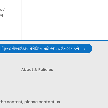
eos”
ow]
પ્રિન્ટ લેઆઉટમાં મેગેઝિન માટે એપ ડાઉનલોડ કરો
About & Policies
 the content, please contact us.