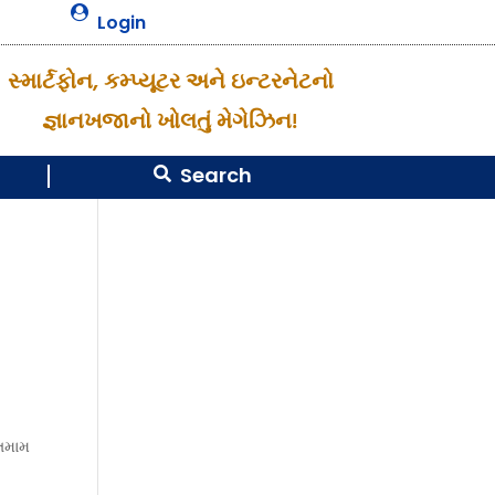

Login
સ્માર્ટફોન, કમ્પ્યૂટર અને ઇન્ટરનેટનો
જ્ઞાનખજાનો ખોલતું મેગેઝિન!
Search

 તમામ