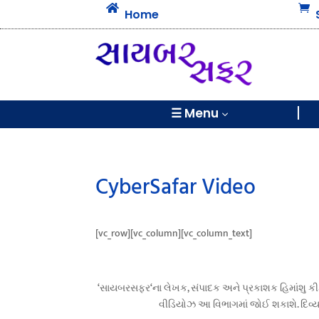


Home
☰ Menu
3
CyberSafar Video
[vc_row][vc_column][vc_column_text]
‘સાયબરસફર‘ના લેખક, સંપાદક અને પ્રકાશક હિમાંશુ કી
વીડિયોઝ આ વિભાગમાં જોઈ શકાશે. દિવ્ય