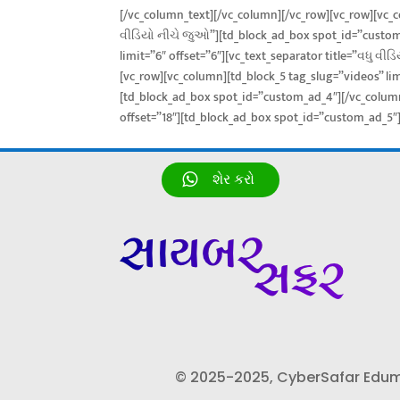
[/vc_column_text][/vc_column][/vc_row][vc_row][vc_co
વીડિયો નીચે જુઓ”][td_block_ad_box spot_id=”custom_
limit=”6″ offset=”6″][vc_text_separator title=”વધુ 
[vc_row][vc_column][td_block_5 tag_slug=”videos” lim
[td_block_ad_box spot_id=”custom_ad_4″][/vc_column
offset=”18″][td_block_ad_box spot_id=”custom_ad_5″
શેર કરો
© 2025-2025, CyberSafar Edumedi