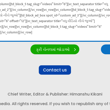
lumn][td_block_5 tag_slug=”videos” limit=”6″][vc_text_separator title=”વધુ
ad_2″][/vc_column][/vc_row][vc_row][vc_column][td_block_5 tag_slug=”vid
વીડિયો નીચે જુઓ”][td_block_ad_box spot_id=”custom_ad_3″][/vc_column][/vc_r
it=”6″ offset=”12″][vc_text_separator title=”વધુ વીડિયો નીચે જુઓ”]
][/vc_row][vc_row][vc_column][td_block_5 tag_slug=”videos” limit=”6″
][/vc_column][/vc_row]
ફ્રી ચેનલમાં જોડાઓ
Contact us
Chief Writer, Editor & Publisher: Himanshu Kikani
a. All rights reserved. If you wish to republish any of