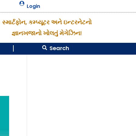

Login
સ્માર્ટફોન, કમ્પ્યૂટર અને ઇન્ટરનેટનો
જ્ઞાનખજાનો ખોલતું મેગેઝિન!
Search
