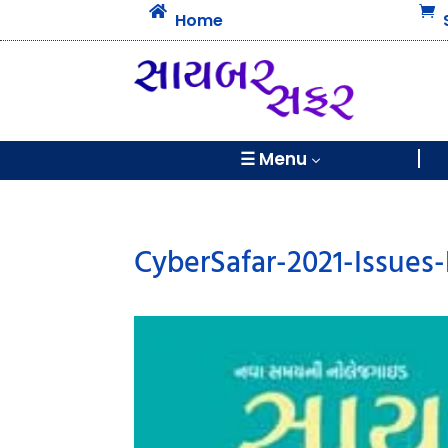


Home
☰ Menu
3
CyberSafar-2021-Issues-