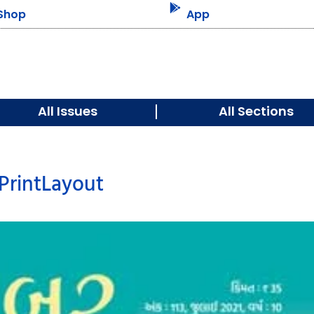

Shop
App
All Issues
All Sections
PrintLayout