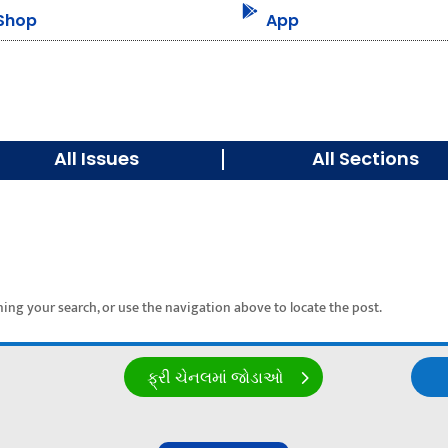

Shop
App
All Issues
All Sections
ing your search, or use the navigation above to locate the post.
ફ્રી ચેનલમાં જોડાઓ