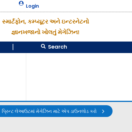

Login
સ્માર્ટફોન, કમ્પ્યૂટર અને ઇન્ટરનેટનો
જ્ઞાનખજાનો ખોલતું મેગેઝિન!
Search

પ્રિન્ટ લેઆઉટમાં મેગેઝિન માટે એપ ડાઉનલોડ કરો